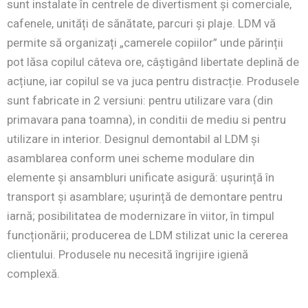
sunt instalate în centrele de divertisment și comerciale,
cafenele, unități de sănătate, parcuri și plaje. LDM vă
permite să organizați „camerele copiilor” unde părinții
pot lăsa copilul câteva ore, câștigând libertate deplină de
acțiune, iar copilul se va juca pentru distracție. Produsele
sunt fabricate in 2 versiuni: pentru utilizare vara (din
primavara pana toamna), in conditii de mediu si pentru
utilizare in interior. Designul demontabil al LDM și
asamblarea conform unei scheme modulare din
elemente și ansambluri unificate asigură: ușurință în
transport și asamblare; ușurință de demontare pentru
iarnă; posibilitatea de modernizare în viitor, în timpul
funcționării; producerea de LDM stilizat unic la cererea
clientului. Produsele nu necesită îngrijire igienă
complexă.