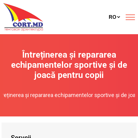
Întreținerea și repararea
echipamentelor sportive și de
joacă pentru copii
treținerea și repararea echipamentelor sportive și de joa
Servсii