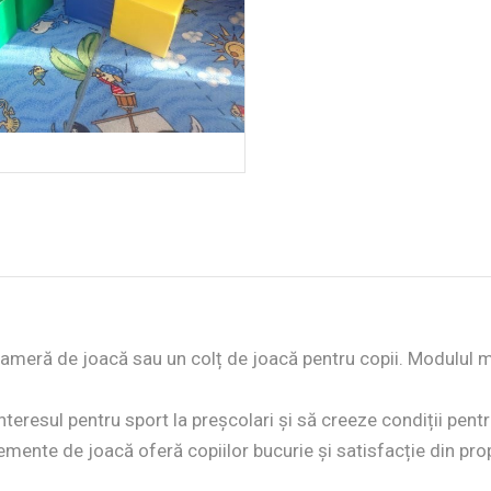
ameră de joacă sau un colț de joacă pentru copii. Modulul m
esul pentru sport la preșcolari și să creeze condiții pentru 
lemente de joacă oferă copiilor bucurie și satisfacție din prop