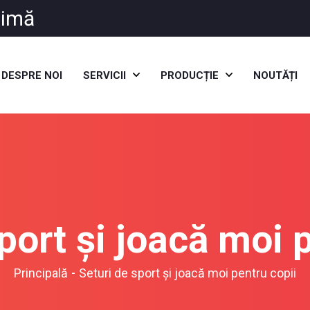
inimă
DESPRE NOI
SERVICII
PRODUCȚIE
NOUTĂȚI
port și joacă moi 
Principală
Seturi de sport și joacă moi pentru copii
-