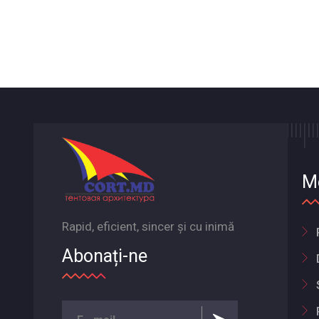
M
Rapid, eficient, sincer și cu inimă
Abonați-ne